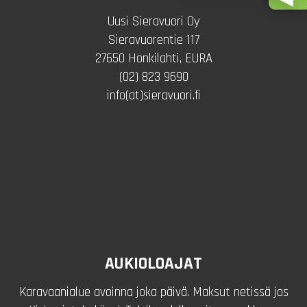
Uusi Sieravuori Oy
Sieravuorentie 117
27650 Honkilahti, EURA
(02) 823 9690
info(at)sieravuori.fi
AUKIOLOAJAT
Karavaanialue avoinna joka päivä. Maksut netissä jos