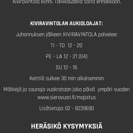
Kiviravintola kiinni. Talvikaudella soita ennakkoon.
KIVIRAVINTOLAN AUKIOLOAJAT:
Juhannuksen jälkeen KIVIRAVINTOLA palvelee:
TI - TO 12 - 20
PE - LA 12 - 21 (04)
SU 12 - 16
Keittiö sulkee 30 min aikaisemmin
Mökkejä ja saunoja vuokrataan joka päivä ympäri vuoden
www.sieravuori.fi/majoitus
Lisätietoja: 02 - 8239690
HERÄSIKÖ KYSYMYKSIÄ