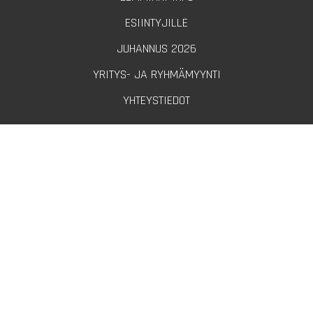
ESIINTYJILLE
JUHANNUS 2026
YRITYS- JA RYHMÄMYYNTI
YHTEYSTIEDOT