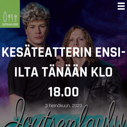
KESÄTEATTERIN ENSI-
ILTA TÄNÄÄN KLO
18.00
3 heinäkuun, 2023